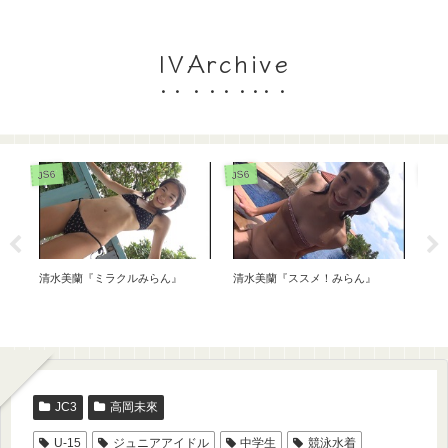
IVArchive
JC3
JC3
JC3
椎名もも『もも日和 椎名もも
大空舞『となりの妹』
青山
Part2』
JC3
高岡未來
U-15
ジュニアアイドル
中学生
競泳水着