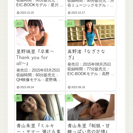
収録時間：80分販売元：
収録時間：50分販売元：渋
EIC-BOOKモデル：星川 優
谷ミュージックモデル：大
夢 Hoshikawa Yume生年月
橋 優花 Oohashi Yuuka生
2023.10.25
2023.10.17
日：2003年03月22日サイ
年月日：1997年07月13日
ズ：T...
サイズ：T1...
JC3
JC1
星野璃里『卒業〜
高野渚『なぎさな
Thank you for
ぎ』
all〜』
発売日：2015年08月25日
収録時間：77分販売元：
発売日：2015年03月25日
EIC-BOOKモデル：高野 渚
収録時間：60分販売元：
Takano Nagisa生年月日：
QH映像モデル：星野璃里
2002年04月15日サイズ：
Hoshino Riri生年月日：
T16...
2023.09.24
2023.09.18
1999年08月18日サイズ：
T160 B7...
JK
JK
青山朱里『ミルキ
青山朱里『制服・甘
ー・サマー 弾ける素
酸っぱい恋の記憶』