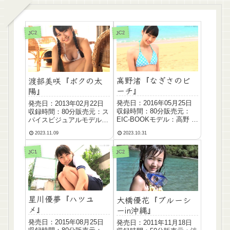
JC2
JC2
高野渚『なぎさのビ
渡部美咲『ボクの太
ーチ』
陽』
発売日：2016年05月25日
発売日：2013年02月22日
収録時間：80分販売元：
収録時間：80分販売元：ス
EIC-BOOKモデル：高野 渚
パイスビジュアルモデル：
Takano Nagisa生年月日：
渡部 美咲 Watabe Misaki生
2023.11.09
2023.10.31
2002年04月15日サイズ：
年月日：1998年07月30日
T16...
サイズ：...
JC1
JC2
星川優夢『ハツユ
大橋優花『ブルーシ
メ』
ーin沖縄』
発売日：2015年08月25日
発売日：2011年11月18日