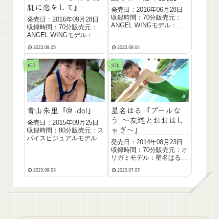
肌に恋をして』
発売日：2016年06月28日
収録時間：70分販売元：
発売日：2016年09月28日
ANGEL WINGモデル：青
収録時間：70分販売元：
山 朱里 Aoyama Akari生年
ANGEL WINGモデル：青
月日：2001年02月18日サ
山 朱里 Aoyama Akari生年
イズ：T...
2023.09.05
2023.09.04
月日：2001年02月18日サ
イズ：T...
JC3
JC1
星名はる『プールな
青山朱里『@ idol』
う ～友達とおおはし
発売日：2015年09月25日
ゃぎ～』
収録時間：80分販売元：ス
パイスビジュアルモデル：
発売日：2014年08月23日
青山 朱里 Aoyama Akari生
収録時間：70分販売元：オ
年月日：2001年02月18日
リガミモデル：星名はる生
サイズ：T...
年月日：2002年01月06日
2023.09.03
2023.07.07
サイズ：T157 B75 W59
H81血液型：B...