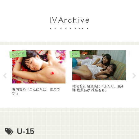
IVArchive
グラビア
JC2
JC3
椎名もも 牧原あゆ『ふたり。第4
大
堀内雪乃『こんにちは、雪乃で
弾 牧原あゆ 椎名もも』
す!』
U-15