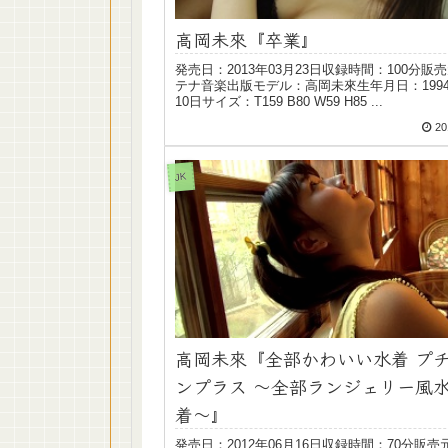
高岡未來『卒業』
発売日：2013年03月23日収録時間：100分販
テナ音楽出版モデル：高岡未來生年月日：1994
10日サイズ：T159 B80 W59 H85 ...
20
JK
高岡未來『全部かわいい水着 プ
ンプラス 〜全部ランジェリー風
着〜』
発売日：2012年06月16日収録時間：70分販売