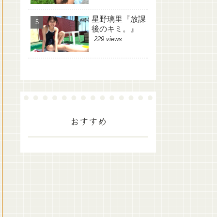
星野璃里『放課
後のキミ。』
229 views
おすすめ