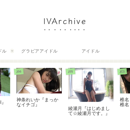
IVArchive
ドル
グラビアアイドル
アイドル
JS6
JS5
JC3
神条れいか『まっか
椎名
l』
なイチゴ』
椎名も
綾瀬月『はじめまし
て☆綾瀬月です。』