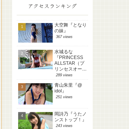
アクセスランキング
大空舞『となり
の妹』
367 views
水城るな
『PRINCESS
ALLSTAR（プ
リンセスオール
スター）』
289 views
青山朱里『@
idol』
251 views
岡詩乃『うたノ
ンストップ！』
243 views