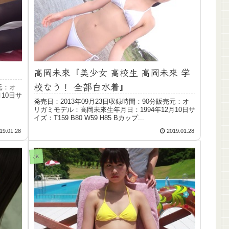
高岡未來『美少女 高校生 高岡未來 学
校なう！ 全部白水着』
元：オ
10日サ
発売日：2013年09月23日収録時間：90分販売元：オ
リガミモデル：高岡未來生年月日：1994年12月10日サ
イズ：T159 B80 W59 H85 Bカップ...
19.01.28
2019.01.28
JK