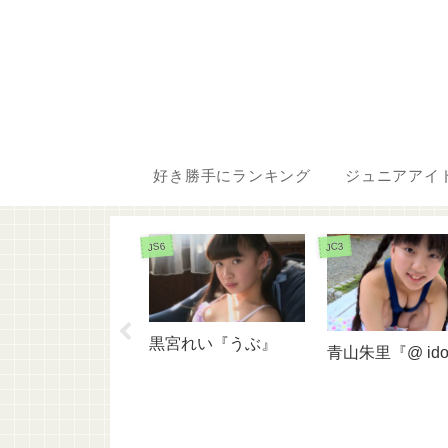
好き勝手にランキング
ジュニアアイ
JS6
JC3
水美蘭『ランラン
黒宮れい『うぶ』
青山朱里『@ ido
らん』