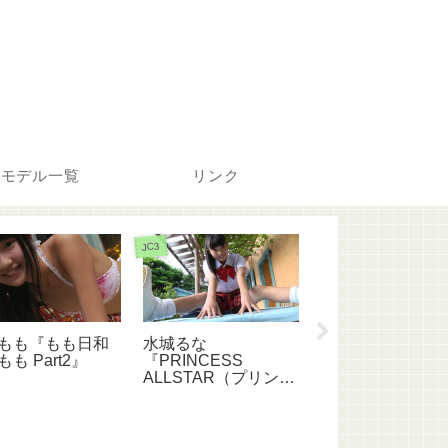
モデル一覧
リンク
JC3
JC1
もも『もも日和
水城るな
桜木ひな『同級
も Part2』
『PRINCESS
妹5 ニュー1年
ALLSTAR（プリンセ
スオールスター）』