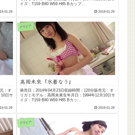
イズ：T159 B80 W59 H85 Bカップ...
19.01.29
2019.01.29
グラビア
高岡未來『水着なう』
売元：オ
発売日：2014年04月23日収録時間：120分販売元：オ
10日サ
リガミモデル：高岡未來生年月日：1994年12月10日サ
イズ：T159 B80 W59 H85 Bカッ...
19.01.29
2019.01.28
グラビア