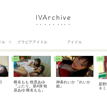
IVArchive
ドル
グラビアアイドル
アイドル
JC2
JS6
JC3
椎名もも 牧原あゆ
神条れいか『れいか
ラ
星野
『ふたり。第4弾 牧
姫』
キミ
原あゆ 椎名もも』