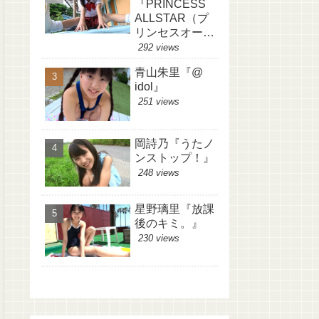
『PRINCESS
ALLSTAR（プ
リンセスオール
スター）』
292 views
青山朱里『@
idol』
251 views
岡詩乃『うたノ
ンストップ！』
248 views
星野璃里『放課
後のキミ。』
230 views