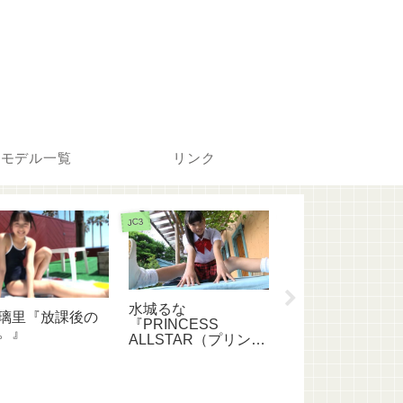
モデル一覧
リンク
JC3
JS6
水城るな
清水美蘭『スス
璃里『放課後の
『PRINCESS
みらん』
。』
ALLSTAR（プリンセ
スオールスター）』