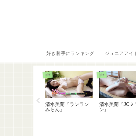
好き勝手にランキング
ジュニアアイ
JS6
JS6
藤穂乃果『中学生
清水美蘭『ランラン
清水美蘭『JCミ
後のツインテー
みらん』
ン』
』