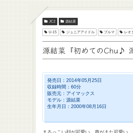
JC2
源結菜
U-15
ジュニアアイドル
ブルマ
レオ
源結菜『初めてのChu♪ 
発売日：2014年05月25日
収録時間：60分
販売元：アイマックス
モデル：源結菜
生年月日：2000年08月16日
まるっこい顔が可愛い。声がまた可愛い、