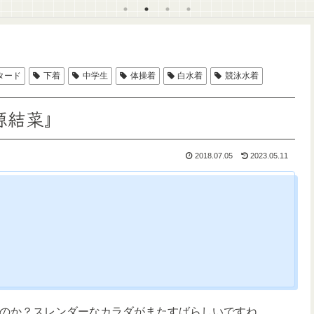
タード
下着
中学生
体操着
白水着
競泳水着
源結菜』
2018.07.05
2023.05.11
のか？スレンダーなカラダがまたすばらしいですね。