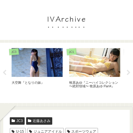
IVArchive
JC3
JC3
JS6
ン
黒
青山朱里『@ idol』
星野璃里『放課後のキミ。』
JC3
近藤あさみ
U-15
ジュニアアイドル
スポーツウェア