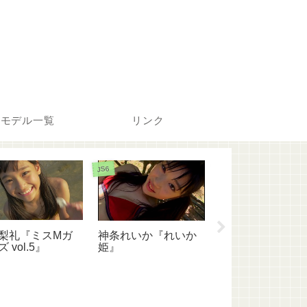
モデル一覧
リンク
JS6
JS5
梨礼『ミスMガ
神条れいか『れいか
神条れいか『ス
 vol.5』
姫』
☆』