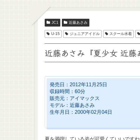
JC1
近藤あさみ
U-15
ジュニアアイドル
スクール水着
近藤あさみ『夏少女 近藤あ
発売日：2012年11月25日
収録時間：60分
販売元：アイマックス
モデル：近藤あさみ
生年月日：2000年02月04日
夏を満喫している姿が可愛くていいですね