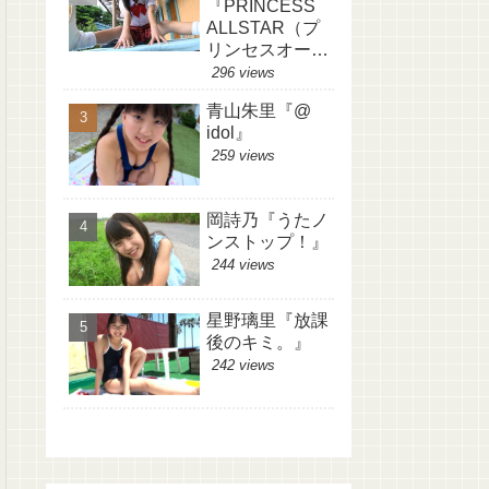
『PRINCESS
ALLSTAR（プ
リンセスオール
スター）』
296 views
青山朱里『@
idol』
259 views
岡詩乃『うたノ
ンストップ！』
244 views
星野璃里『放課
後のキミ。』
242 views