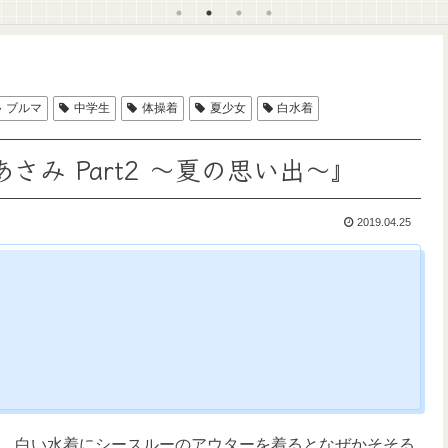
ブルマ
中学生
体操着
夏少女
白水着
さみ Part2 〜夏の思い出〜』
2019.04.25
、白い水着にシースルーのアウターを着るとなぜかそそる