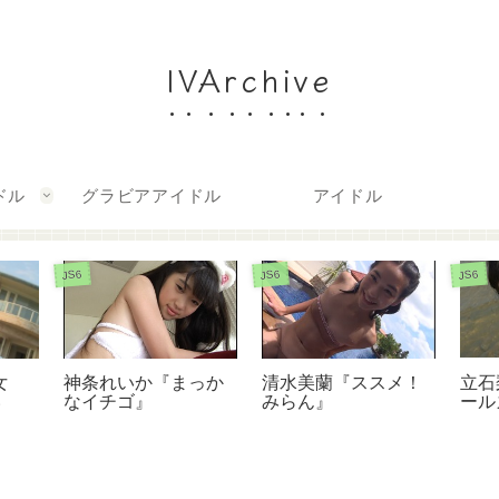
IVArchive
ドル
グラビアアイドル
アイドル
JS6
JS6
JS6
立石
神条れいか『まっか
女
清水美蘭『ススメ！
ールズ
なイチゴ』
い
みらん』