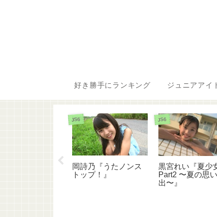
好き勝手にランキング
ジュニアアイ
JS6
JS6
岡詩乃『うたノンス
原あゆ『ニーハイ
黒宮れい『夏少
トップ！』
レクション 〜絶対
Part2 〜夏の思
〜 牧原あゆ
出〜』
t4』