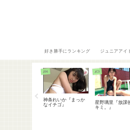
好き勝手にランキング
ジュニアアイ
JS6
JC3
条れいか『スタア
神条れいか『まっか
星野璃里『放課
』
なイチゴ』
キミ。』