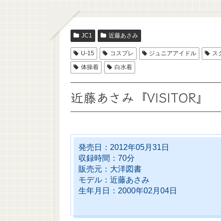
JC1
近藤あさみ
U-15
コスプレ
ジュニアアイドル
ス
体操着
白水着
近藤あさみ『VISITOR』
発売日：2012年05月31日
収録時間：70分
販売元：大洋図書
モデル：近藤あさみ
生年月日：2000年02月04日