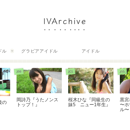
IVArchive
ドル
グラビアアイドル
アイドル
JS6
JC1
JS5
岡詩乃『うたノンス
黒宮
桜木ひな『同級生の
後の
トップ！』
〜ホ
妹5 ニュー1年生』
ル〜 