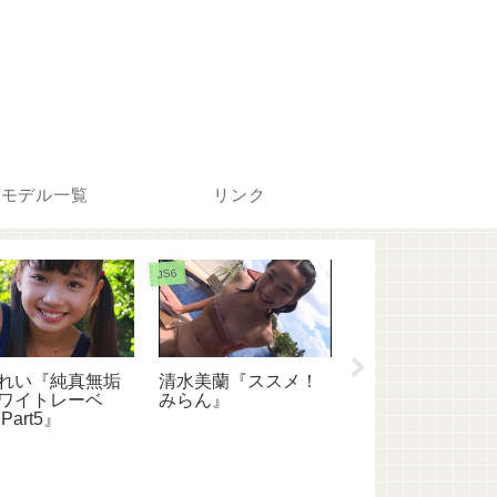
モデル一覧
リンク
JS6
JC1
れい『純真無垢
清水美蘭『ススメ！
牧原あゆ『ニー
ワイトレーベ
みらん』
コレクション 〜
Part5』
領域〜 牧原あゆ
Part4』