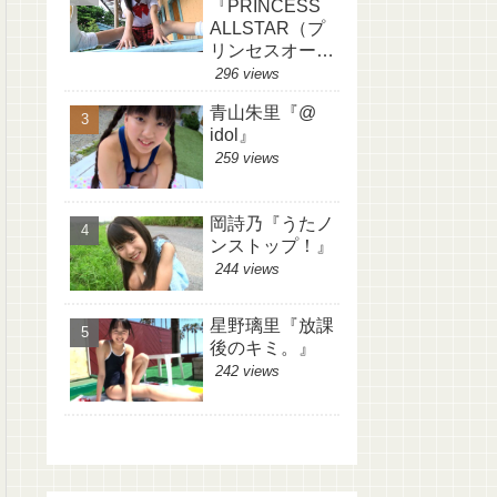
『PRINCESS
ALLSTAR（プ
リンセスオール
スター）』
296 views
青山朱里『@
idol』
259 views
岡詩乃『うたノ
ンストップ！』
244 views
星野璃里『放課
後のキミ。』
242 views