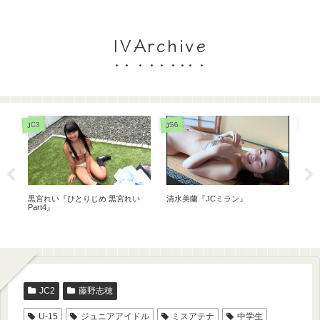
IVArchive
JC3
JC3
JS6
清
青山朱里『@ idol』
星野璃里『放課後のキミ。』
JC2
藤野志穂
U-15
ジュニアアイドル
ミスアテナ
中学生