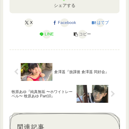
シェアする
X
Facebook
はてブ
LINE
コピー
倉澤遥『放課後 倉澤遥 同好会』
牧原あゆ『純真無垢 〜ホワイトレー
ベル〜 牧原あゆ Part10』
関連記事