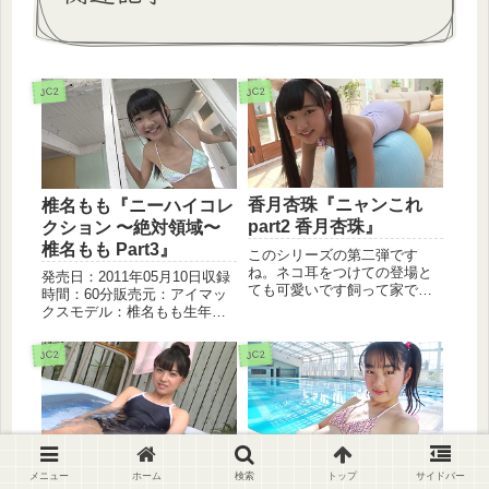
JC2
JC2
香月杏珠『ニャンこれ
椎名もも『ニーハイコレ
part2 香月杏珠』
クション 〜絶対領域〜
椎名もも Part3』
このシリーズの第二弾です
ね。ネコ耳をつけての登場と
発売日：2011年05月10日収録
ても可愛いです飼って家で遊
時間：60分販売元：アイマッ
ばせたいです。
クスモデル：椎名もも生年月
日：1997年08月06日スレンダ
ーなスタイルでキュートな彼
JC2
JC2
女にニーハイはとてもよく似
合っていると思います。心な
しか以前より少し肉付...
池田なぎさ『天真爛漫
河合真由『転校生』
メニュー
ホーム
検索
トップ
サイドバー