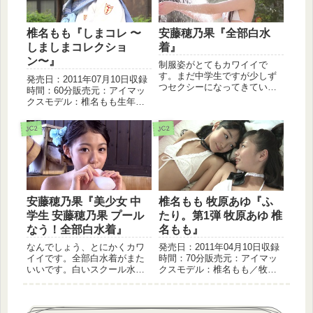
安藤穂乃果『全部白水
椎名もも『しまコレ 〜
着』
しましまコレクショ
ン〜』
制服姿がとてもカワイイで
す。まだ中学生ですが少しず
発売日：2011年07月10日収録
つセクシーになってきていま
時間：60分販売元：アイマッ
す。教室で制服を脱いでいる
クスモデル：椎名もも生年月
シーンは何かイケナイことを
日：1997年08月06日しましま
するような感じでドキドキし
水着なんかいいですね。ちょ
JC2
JC2
ますね。毛糸がうねうね動い
っと子供っぽさが出てしまう
たらかなり面白いです。
ので色気とか大人っぽさが欠
けてしまうのが残念で...
安藤穂乃果『美少女 中
椎名もも 牧原あゆ『ふ
学生 安藤穂乃果 プール
たり。第1弾 牧原あゆ 椎
なう！全部白水着』
名もも』
なんでしょう、とにかくカワ
発売日：2011年04月10日収録
イイです。全部白水着がまた
時間：70分販売元：アイマッ
いいです。白いスクール水着
クスモデル：椎名もも／牧原
ってあるんですね、なんかち
あゆ生年月日：1997年08月06
ょっと違うものに見えてきま
日／1998年12月11日お互いの
す。白いセーラー服から透け
映像作品には一部参加してい