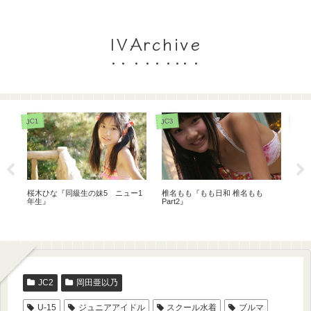
IVArchive
JS5
JC3
JC1
黒宮れい『しまコレ 〜しましまコ
牧
星野璃里『放課後のキミ。』
レクション〜』
〜絶
JC2
岡田亜以乃
U-15
ジュニアアイドル
スクール水着
ブルマ