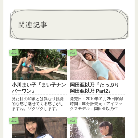
関連記事
JC2
JC2
小川まい子『まい子ナン
岡田亜以乃『たっぷり
バーワン』
岡田亜以乃 Part2』
見た目の印象とは異なり挑発
発売日：2010年01月25日収録
的な感じ魅せてくる感じがし
時間：80分販売元：アイマッ
ますね。ゾクゾクします。
クスモデル：岡田亜以乃生年
月日：1995年11月02日整った
感じの顔立ちしていますが、
JC2
JC2
まだ中学生です。カラダが柔
らかいのでやはりレオタード
の衣装がきましたね、...