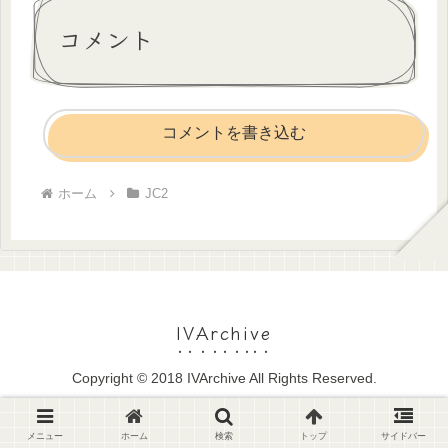
て見える白い水着がちょっと
たりしましたが、最初から二
いい感じです。亀の上に乗る
人の共演はこ...
コメント
のはダメですね。ナニか別の
ことを想像してしまいそうで
す。
コメントを書き込む
ホーム
JC2
IVArchive
Copyright © 2018 IVArchive All Rights Reserved.
メニュー
ホーム
検索
トップ
サイドバー