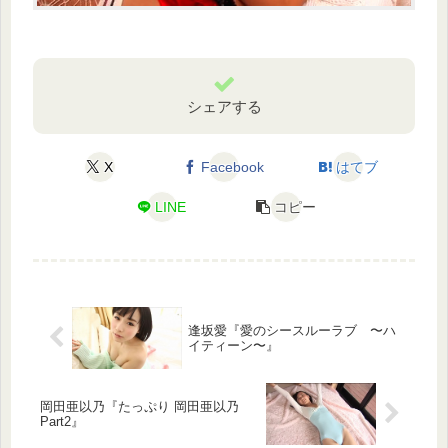
シェアする
X
Facebook
はてブ
LINE
コピー
逢坂愛『愛のシースルーラブ 〜ハ
イティーン〜』
岡田亜以乃『たっぷり 岡田亜以乃
Part2』