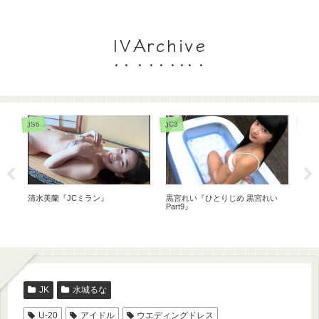
IVArchive
JC1
JS6
JS6
い
桜木ひな『同級生の妹5 ニュー1
黒宮れい『うぶ』
清
年生』
JK
水城るな
U-20
アイドル
ウエディングドレス