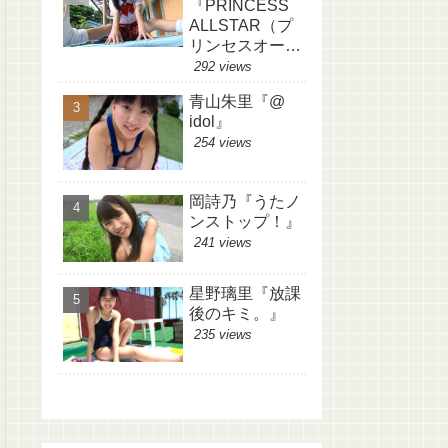
『PRINCESS
ALLSTAR（プ
リンセスオール
スター）』
292 views
青山朱里『@
idol』
254 views
岡詩乃『うたノ
ンストップ！』
241 views
星野璃里『放課
後のキミ。』
235 views