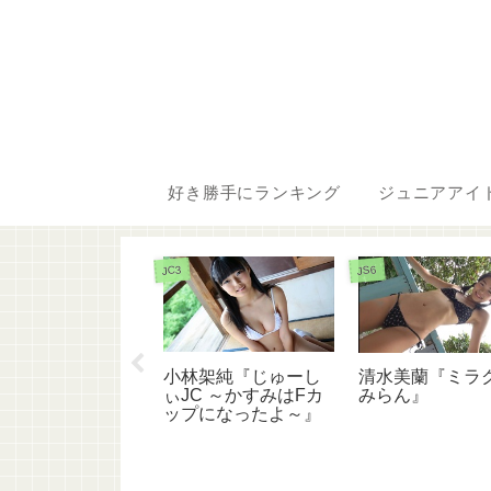
好き勝手にランキング
ジュニアアイ
JC3
JS6
小林架純『じゅーし
条れいか『スタア
清水美蘭『ミラ
ぃJC ～かすみはFカ
』
みらん』
ップになったよ～』