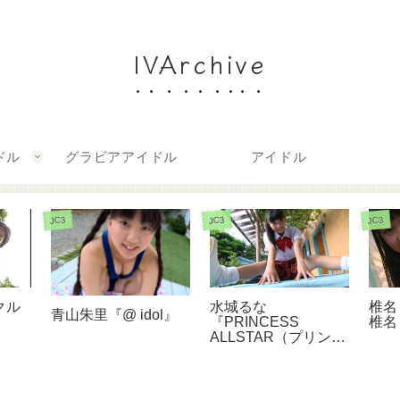
IVArchive
ドル
グラビアアイドル
アイドル
JC3
JC3
JC3
椎名
クル
水城るな
青山朱里『@ idol』
椎名も
『PRINCESS
ALLSTAR（プリンセ
スオールスター）』