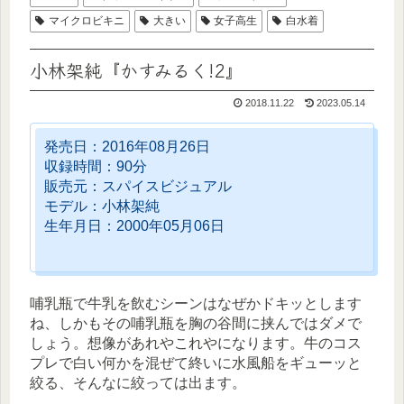
マイクロビキニ
大きい
女子高生
白水着
小林架純『かすみるく!2』
2018.11.22
2023.05.14
発売日：2016年08月26日
収録時間：90分
販売元：スパイスビジュアル
モデル：小林架純
生年月日：2000年05月06日
哺乳瓶で牛乳を飲むシーンはなぜかドキッとします
ね、しかもその哺乳瓶を胸の谷間に挟んではダメで
しょう。想像があれやこれやになります。牛のコス
プレで白い何かを混ぜて終いに水風船をギューッと
絞る、そんなに絞っては出ます。