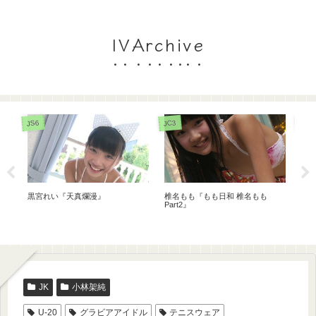
IVArchive
JC3
JC1
JS6
桜木ひな『同級生の妹5 ニュー1
清
星野璃里『放課後のキミ。』
年生』
JK
小林架純
U-20
グラビアアイドル
テニスウェア