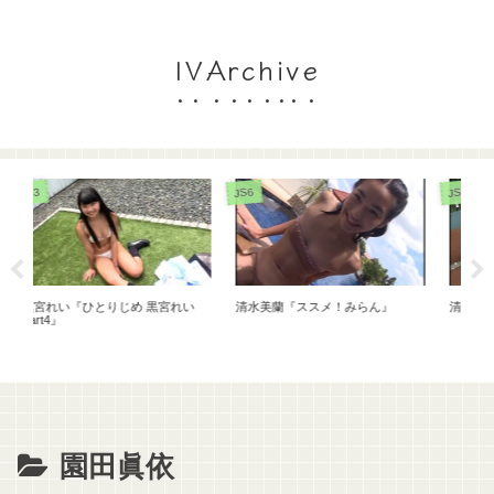
IVArchive
JS6
JS6
宮れい
清水美蘭『ススメ！みらん』
清水美蘭『ミラクルみらん』
園田眞依