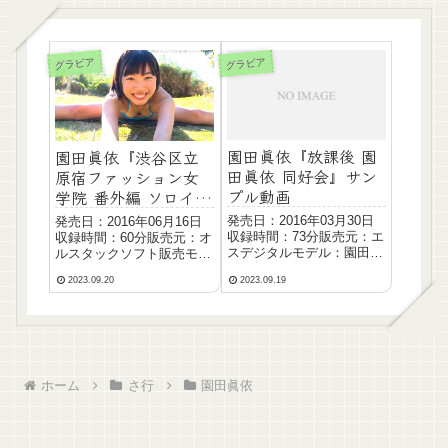
グラビア
グラビア
園田眞依『放課後 園
園田眞依『渋谷区立
田眞依 同好会』サン
原宿ファッション女
プル動画
学院 番外編 ソロイメ
ージ』
発売日：2016年03月30日
発売日：2016年06月16日
収録時間：73分販売元：エ
収録時間：60分販売元：オ
スデジタルモデル：園田眞
ルスタックソフト販売モデ
依 Sonoda Mai生年月日：-
ル：園田眞依 Sonoda Mai
2023.09.20
2023.09.19
サイズ：-血液型：-サンプ
生年月日：-サイズ：-血液
ル動画【サンプルギ...
型：-サンプル動画サ...
ホーム
さ行
園田眞依